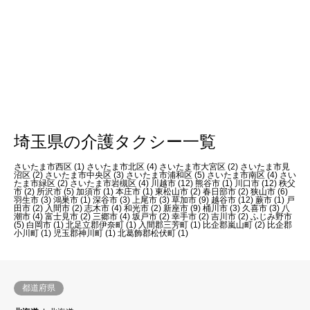
埼玉県の介護タクシー一覧
さいたま市西区 (1)
さいたま市北区 (4)
さいたま市大宮区 (2)
さいたま市見
沼区 (2)
さいたま市中央区 (3)
さいたま市浦和区 (5)
さいたま市南区 (4)
さい
たま市緑区 (2)
さいたま市岩槻区 (4)
川越市 (12)
熊谷市 (1)
川口市 (12)
秩父
市 (2)
所沢市 (5)
加須市 (1)
本庄市 (1)
東松山市 (2)
春日部市 (2)
狭山市 (6)
羽生市 (3)
鴻巣市 (1)
深谷市 (3)
上尾市 (3)
草加市 (9)
越谷市 (12)
蕨市 (1)
戸
田市 (2)
入間市 (2)
志木市 (4)
和光市 (2)
新座市 (9)
桶川市 (3)
久喜市 (3)
八
潮市 (4)
富士見市 (2)
三郷市 (4)
坂戸市 (2)
幸手市 (2)
吉川市 (2)
ふじみ野市
(5)
白岡市 (1)
北足立郡伊奈町 (1)
入間郡三芳町 (1)
比企郡嵐山町 (2)
比企郡
小川町 (1)
児玉郡神川町 (1)
北葛飾郡松伏町 (1)
都道府県