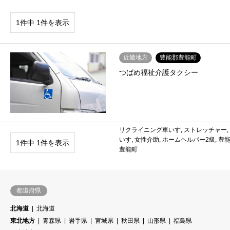
1件中 1件を表示
近畿地方
豊能郡豊能町
つばめ福祉介護タクシー
リクライニング車いす
,
ストレッチャー
,
いす
,
女性介助
,
ホームヘルパー2級
,
豊
1件中 1件を表示
豊能町
都道府県
北海道
北海道
東北地方
青森県
岩手県
宮城県
秋田県
山形県
福島県