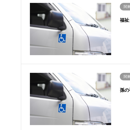
関
福祉
関
孫の