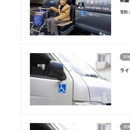
和樂
電動
関
ライ
関