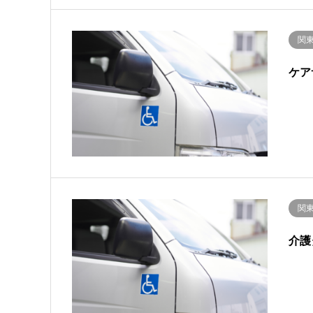
関
ケア
関
介護