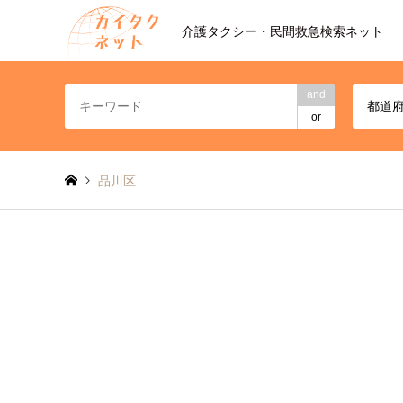
介護タクシー・民間救急検索ネット
and
都道
or
品川区