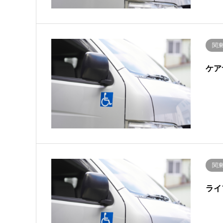
関
ケア
関
ライ