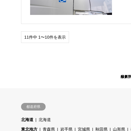
11件中 1〜10件を表示
品川
リク
リク
リク
酸素
酸素
リク
酸素
リク
リク
,
,
,
都道府県
北海道
北海道
東北地方
青森県
岩手県
宮城県
秋田県
山形県