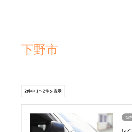
下野市
2件中 1〜2件を表示
栃
レイ