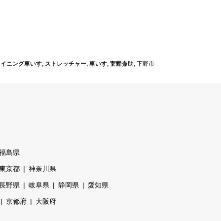
ライニング車いす
ライニング車いす
,
,
ストレッチャー
ストレッチャー
,
,
車いす
車いす
,
,
女性介助
下野市
,
下野市
福島県
東京都
神奈川県
長野県
岐阜県
静岡県
愛知県
京都府
大阪府