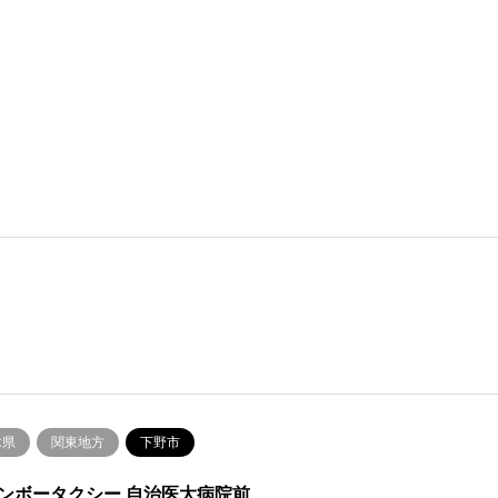
木県
関東地方
下野市
ンボータクシー 自治医大病院前