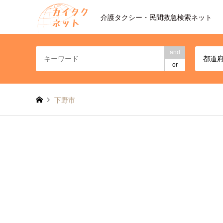
介護タクシー・民間救急検索ネット
and
都道
or
下野市