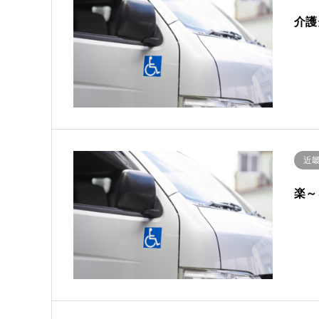
介護
近
楽～