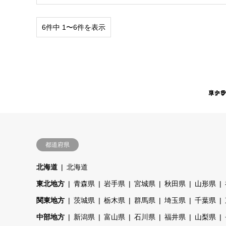
6件中 1〜6件を表示
スト
車い
リク
リク
スト
リク
都道府県
北海道
北海道
東北地方
青森県
岩手県
宮城県
秋田県
山形県
関東地方
茨城県
栃木県
群馬県
埼玉県
千葉県
中部地方
新潟県
富山県
石川県
福井県
山梨県