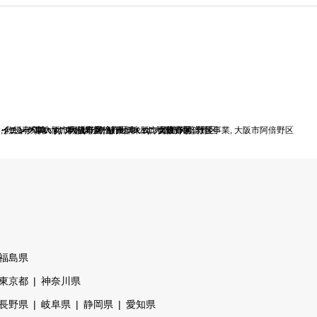
レッチャー
す
ライニング車いす
ライニング車いす
レッチャー
ライニング車いす
,
救援事業
,
,
車いす
,
車いす
大阪市阿倍野区
,
,
,
,
車いす
ストレッチャー
,
ストレッチャー
大阪市阿倍野区
救援事業
,
女性介助
,
,
リクライニング車いす
酸素ボンベ
,
,
,
車いす
車いす
大阪市阿倍野区
,
,
大阪市阿倍野区
,
女性介助
大阪市阿倍野区
,
救援事業
,
大阪市阿倍野区
福島県
東京都
神奈川県
長野県
岐阜県
静岡県
愛知県