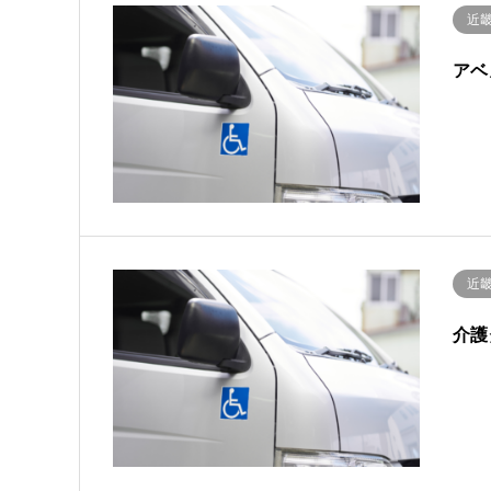
近
アベ
近
介護