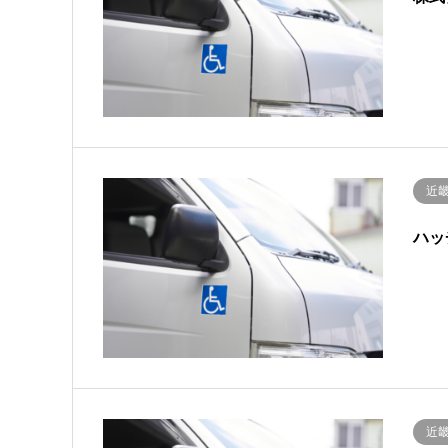
近
ハッ
近