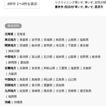
リクライニング車いす
,
車いす
,
女性介助
4件中 1〜4件を表示
原市
リクライニング車いす
リクライニング車いす
車いす
,
栗原市
,
,
車いす
車いす
,
,
栗原市
栗原市
都道府県
北海道
北海道
東北地方
青森県
岩手県
宮城県
秋田県
山形県
福島県
関東地方
茨城県
栃木県
群馬県
埼玉県
千葉県
東京都
神奈川県
中部地方
新潟県
富山県
石川県
福井県
山梨県
長野県
岐阜県
静岡県
愛知県
近畿地方
兵庫県
奈良県
和歌山県
三重県
滋賀県
京都府
大阪府
中国地方
鳥取県
島根県
岡山県
広島県
山口県
四国地方
徳島県
香川県
愛媛県
高知県
九州地方
佐賀県
長崎県
熊本県
大分県
宮崎県
鹿児島県
福岡県
沖縄
沖縄県