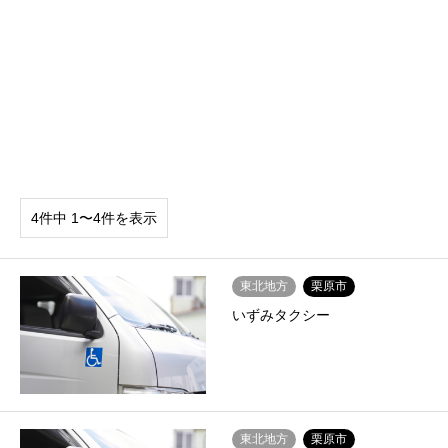
4件中 1〜4件を表示
東北地方
栗原市
いずみタクシー
東北地方
栗原市