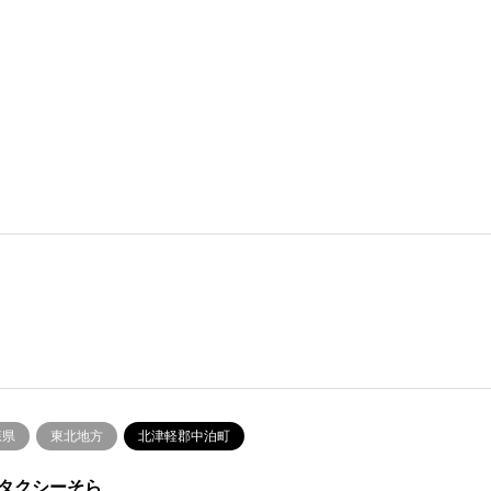
森県
東北地方
北津軽郡中泊町
タクシーそら