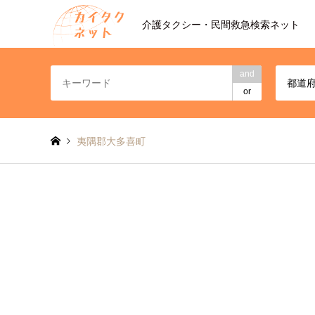
介護タクシー・民間救急検索ネット
and
都道
or
夷隅郡大多喜町