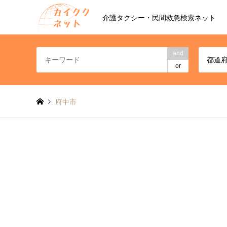
介護タクシー・民間救急検索ネット
and
都道
or
府中市