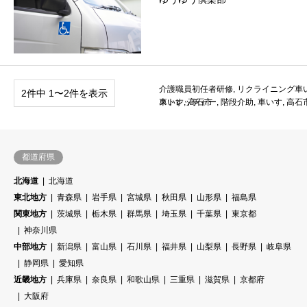
介護職員初任者研修
,
リクライニング車
2件中 1〜2件を表示
車いす
ストレッチャー
,
高石市
,
階段介助
,
車いす
,
高石
都道府県
北海道
北海道
東北地方
青森県
岩手県
宮城県
秋田県
山形県
福島県
関東地方
茨城県
栃木県
群馬県
埼玉県
千葉県
東京都
神奈川県
中部地方
新潟県
富山県
石川県
福井県
山梨県
長野県
岐阜県
静岡県
愛知県
近畿地方
兵庫県
奈良県
和歌山県
三重県
滋賀県
京都府
大阪府