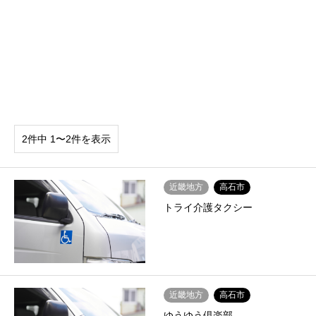
2件中 1〜2件を表示
近畿地方
高石市
トライ介護タクシー
近畿地方
高石市
ゆうゆう倶楽部