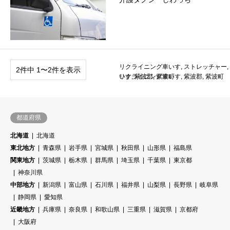
リクライニング車いす
,
ストレッチャー
,
2件中 1〜2件を表示
いす
リクライニング車いす
,
紫波郡
,
紫波町
,
紫波郡
,
紫波町
都道府県
北海道
北海道
東北地方
青森県
岩手県
宮城県
秋田県
山形県
福島県
関東地方
茨城県
栃木県
群馬県
埼玉県
千葉県
東京都
神奈川県
中部地方
新潟県
富山県
石川県
福井県
山梨県
長野県
岐阜県
静岡県
愛知県
近畿地方
兵庫県
奈良県
和歌山県
三重県
滋賀県
京都府
大阪府