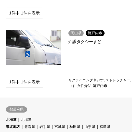
1件中 1件を表示
岡山県
瀬戸内市
介護タクシーまど
リクライニング車いす
,
ストレッチャー
,
1件中 1件を表示
いす
,
女性介助
,
瀬戸内市
都道府県
北海道
北海道
東北地方
青森県
岩手県
宮城県
秋田県
山形県
福島県