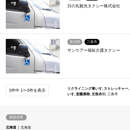
日の丸観光タクシー株式会社
新潟県
三条市
サンケアー福祉介護タクシー
リクライニング車いす
リクライニング車いす
リクライニング車いす
,
,
,
ストレッチャー
ストレッチャー
ストレッチャー
,
,
,
3件中 1〜3件を表示
いす
いす
いす
,
,
,
三条市
介護保険
女性介助
,
,
女性介助
三条市
,
三条市
都道府県
北海道
北海道