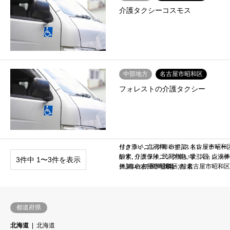
介護タクシーコスモス
中部地方
名古屋市昭和区
フォレストの介護タクシー
リクライニング車いす
付き添い
,
点滴棒
,
布担架
,
ストレッチャー
,
名古屋市昭和
,
いす
酸素
,
,
介護保険
リクライニング車いす
,
民間救急
,
吸引器
,
ストレッチ
,
点滴棒
3件中 1〜3件を表示
ストレッチャー
担架
ー
,
車いす
,
名古屋市昭和区
,
民間救急
,
車いす
,
酸素
,
名古屋市昭和区
都道府県
北海道
北海道