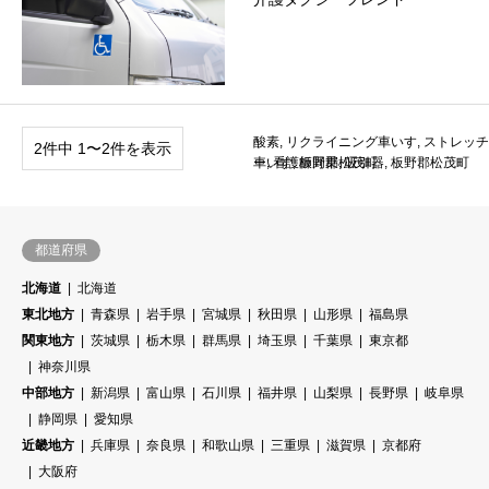
酸素
,
リクライニング車いす
,
ストレッチ
2件中 1〜2件を表示
ー
車いす
,
看護師同乗
,
板野郡松茂町
,
吸引器
,
板野郡松茂町
都道府県
北海道
北海道
東北地方
青森県
岩手県
宮城県
秋田県
山形県
福島県
関東地方
茨城県
栃木県
群馬県
埼玉県
千葉県
東京都
神奈川県
中部地方
新潟県
富山県
石川県
福井県
山梨県
長野県
岐阜県
静岡県
愛知県
近畿地方
兵庫県
奈良県
和歌山県
三重県
滋賀県
京都府
大阪府