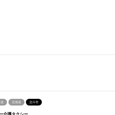
海道
北海道
北斗市
ー介護タクシー