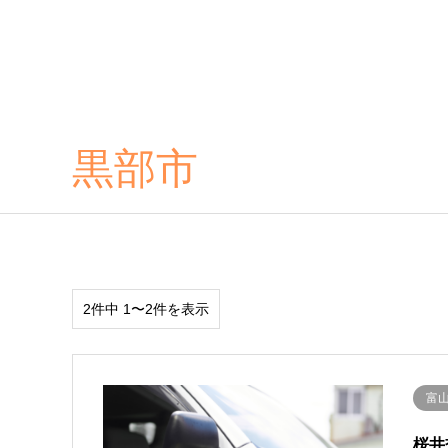
黒部市
2件中 1〜2件を表示
富
桜井