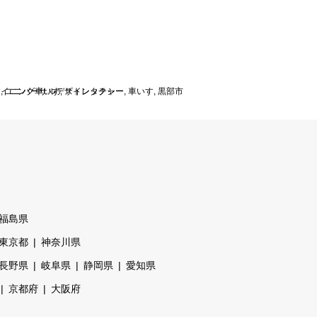
ライニング車いす
す
,
ユニバーサルデザインタクシー
,
ストレッチャー
,
車いす
,
黒部市
福島県
東京都
神奈川県
長野県
岐阜県
静岡県
愛知県
京都府
大阪府