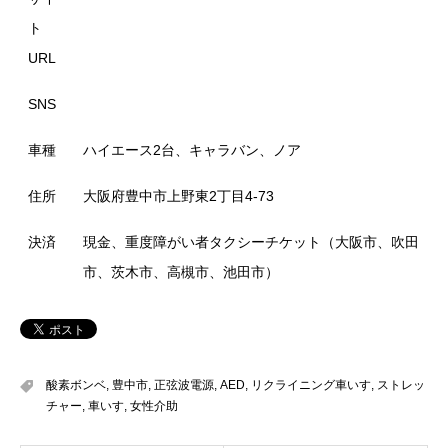
ト
URL
SNS
車種
ハイエース2台、キャラバン、ノア
住所
大阪府豊中市上野東2丁目4-73
決済
現金、重度障がい者タクシーチケット（大阪市、吹田
市、茨木市、高槻市、池田市）
酸素ボンベ
,
豊中市
,
正弦波電源
,
AED
,
リクライニング車いす
,
ストレッ
チャー
,
車いす
,
女性介助