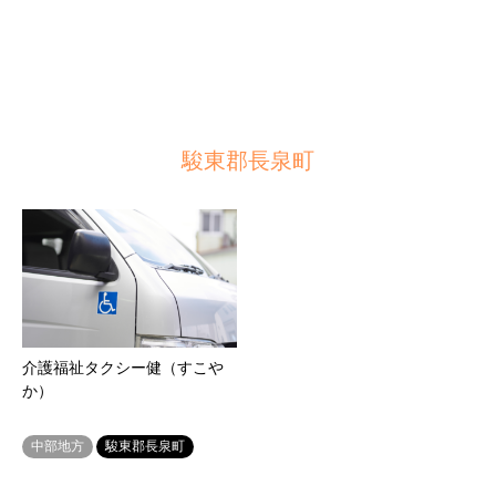
駿東郡長泉町
介護福祉タクシー健（すこや
か）
中部地方
駿東郡長泉町