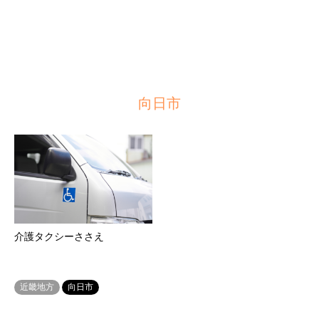
向日市
介護タクシーささえ
近畿地方
向日市