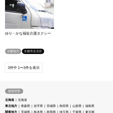
ゆり・かな福祉介護タクシー
近畿地方
京都市左京区
3件中 1〜3件を表示
都道府県
北海道
北海道
東北地方
青森県
岩手県
宮城県
秋田県
山形県
福島県
関東地方
茨城県
栃木県
群馬県
埼玉県
千葉県
東京都